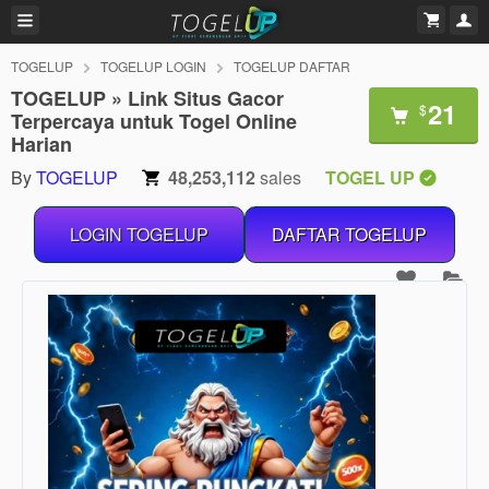
TOGELUP
TOGELUP LOGIN
TOGELUP DAFTAR
TOGELUP » Link Situs Gacor
21
$
Terpercaya untuk Togel Online
Harian
By
TOGELUP
48,253,112
sales
TOGEL UP
LOGIN TOGELUP
DAFTAR TOGELUP