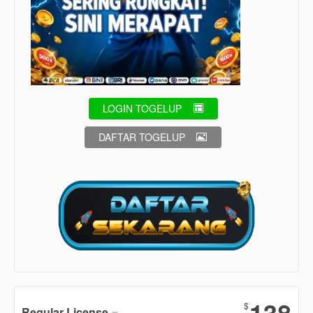
LOGIN TOGELUP
DAFTAR TOGELUP
Show More
138
$
Regular License